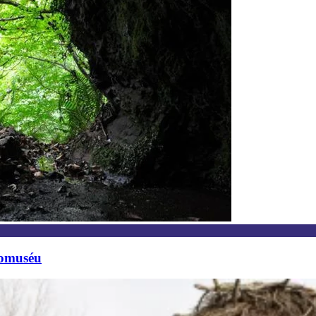
comuséu