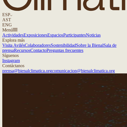
ESP
AST
ENG
Menú
Actividades
Exposiciones
Espacios
Participantes
Noticias
Explora más
Visita Avilés
Colaboradores
Sostenibilidad
Sobre la Bienal
Sala de
prensa
Recursos
Contacto
Preguntas frecuentes
Síguenos
Instagram
Contáctanos
prensa@bienalclimatica.org
comunicacion@bienalclimatica.org