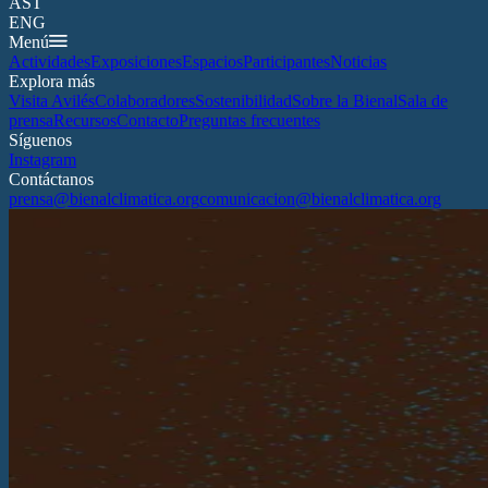
AST
ENG
Menú
Actividades
Exposiciones
Espacios
Participantes
Noticias
Explora más
Visita Avilés
Colaboradores
Sostenibilidad
Sobre la Bienal
Sala de
prensa
Recursos
Contacto
Preguntas frecuentes
Síguenos
Instagram
Contáctanos
prensa@bienalclimatica.org
comunicacion@bienalclimatica.org