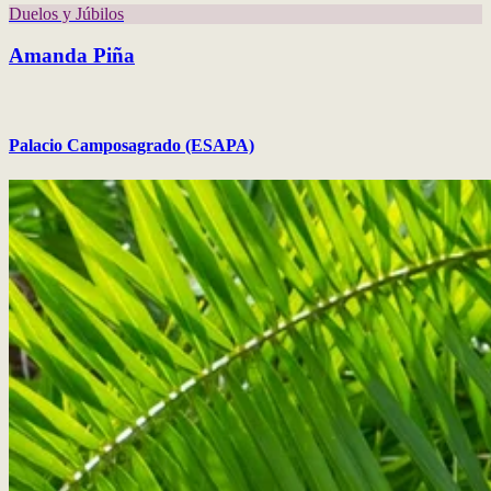
Duelos y Júbilos
Amanda Piña
Palacio Camposagrado (ESAPA)