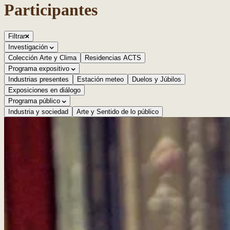
Participantes
Filtrar
Investigación
Colección Arte y Clima
Residencias ACTS
Programa expositivo
Industrias presentes
Estación meteo
Duelos y Júbilos
Exposiciones en diálogo
Programa público
Industria y sociedad
Arte y Sentido de lo público