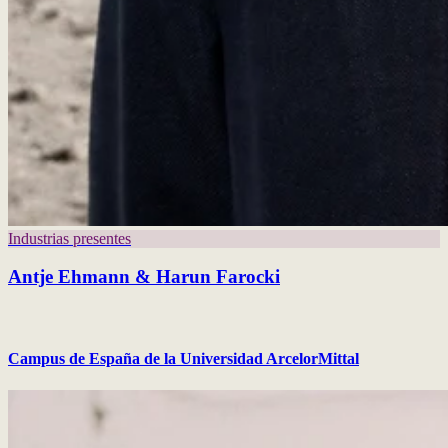
Industrias presentes
Antje Ehmann & Harun Farocki
Campus de España de la Universidad ArcelorMittal