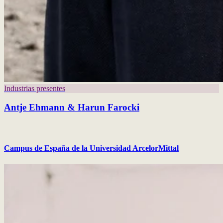
Industrias presentes
Antje Ehmann & Harun Farocki
Campus de España de la Universidad ArcelorMittal