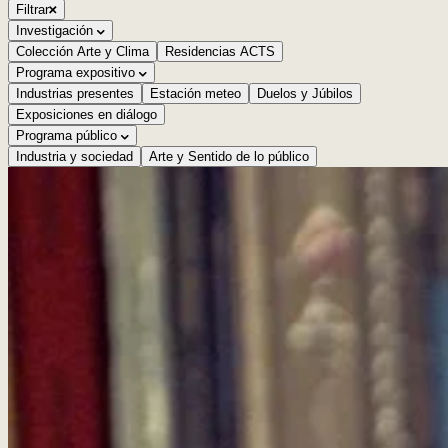
Filtrar
Investigación
Colección Arte y Clima
Residencias ACTS
Programa expositivo
Industrias presentes
Estación meteo
Duelos y Júbilos
Exposiciones en diálogo
Programa público
Industria y sociedad
Arte y Sentido de lo público