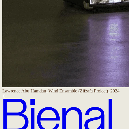
Lawrence Abu Hamdan_Wind Ensamble (Zifzafa Project)_2024